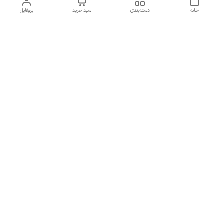
خانه
دسته‌بندی
سبد خرید
پروفایل
دسترسی سریع
تماس با ما
همه چیز در مورد ما
همکاری با ما
شماره تماس
09137378562
آدرس ایمیل
hamed.mobasheri67@gmail.com