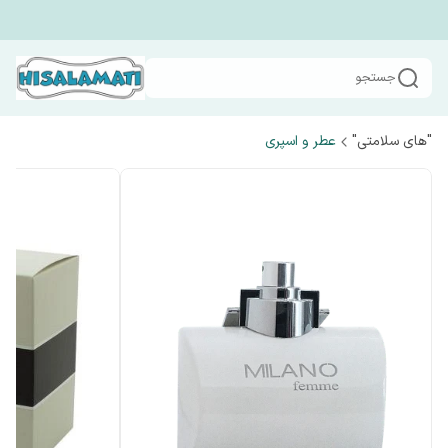
جستجو
"های سلامتی"
عطر و اسپری