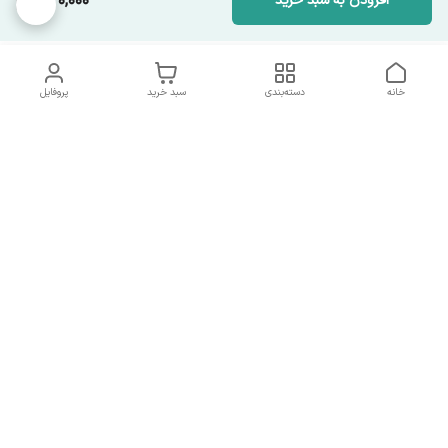
430,000
افزودن به سبد خرید
خانه
دسته‌بندی
سبد خرید
پروفایل
دسترسی سریع
تماس با ما
همه چیز در مورد ما
همکاری با ما
شماره تماس
09137378562
آدرس ایمیل
hamed.mobasheri67@gmail.com