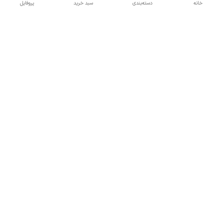
خانه
دسته‌بندی
سبد خرید
پروفایل
دسترسی سریع
تماس با ما
همه چیز در مورد ما
همکاری با ما
شماره تماس
09137378562
آدرس ایمیل
hamed.mobasheri67@gmail.com