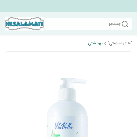
جستجو
"های سلامتی"
بهداشتی