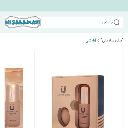
جستجو
"های سلامتی"
آرایشی