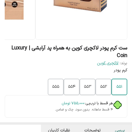
ست کرم پودر لاکچری کوین به همراه پد آرابشی | Luxury
Coin
برند:
لاکچری کوین
کرم پودر
555
554
553
552
551
هر قسط با ترب‌پی:
۷۵۵٬۰۰۰
تومان
۴ قسط ماهانه. بدون سود، چک و ضامن.
بررسی
توضیحات
نظرات کاربران