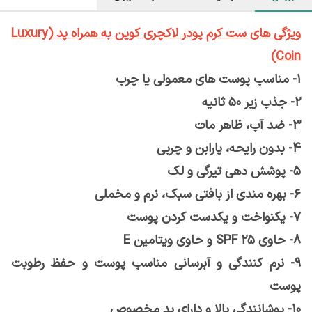
ویژگی های ست کرم پودر لاکچری کوین به همراه پد (Luxury
Coin)
1- مناسب پوست های معمولی یا چرب
2- جذب زیر ۵۰ ثانیه
3- ضد آب، ظاهر مات
4- بدون رایحه، پارابن و چربی
5- پوشش دهی تیرگی و لک
6- بهره مندی از بافتی سبک، نرم و مخملی
7- یکنواخت و یکدست کردن پوست
8- حاوی SPF 25 و حاوی ویتامین E
9- نرم کنندگی و آبرسانی مناسب پوست و حفظ رطوبت
پوست
10- پوشانندگی بالا و دارای پد مخصوص