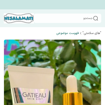
جستجو
"های سلامتی"
فهرست موضوعی