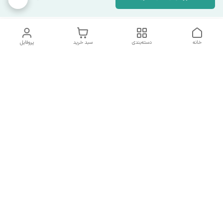
خانه
دسته‌بندی
سبد خرید
پروفایل
دسترسی سریع
تماس با ما
همه چیز در مورد ما
همکاری با ما
شماره تماس
09137378562
آدرس ایمیل
hamed.mobasheri67@gmail.com