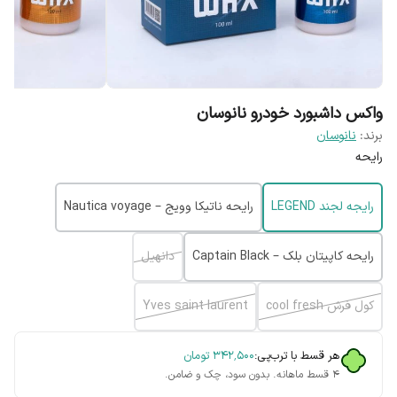
واکس داشبورد خودرو نانوسان
برند:
نانوسان
رایحه
رایجه لجند LEGEND
رایحه ناتیکا وویج – Nautica voyage
رایحه کاپیتان بلک – Captain Black
دانهیل
کول فرش cool fresh
Yves saint laurent
هر قسط با ترب‌پی:
۳۴۲٬۵۰۰
تومان
۴ قسط ماهانه. بدون سود، چک و ضامن.