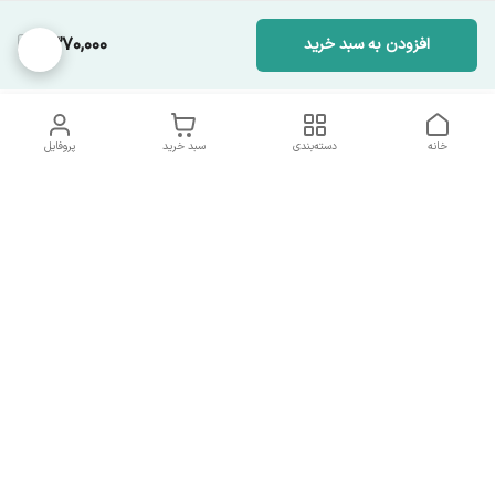
1,370,000
افزودن به سبد خرید
خانه
دسته‌بندی
سبد خرید
پروفایل
دسترسی سریع
تماس با ما
همه چیز در مورد ما
همکاری با ما
شماره تماس
09137378562