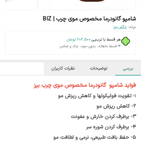
شامپو گانودرما مخصوص موی چرب | BIZ
برند:
دکتر بیز
هر قسط با ترب‌پی:
۲۰۲٬۵۰۰
تومان
۴ قسط ماهانه. بدون سود، چک و ضامن.
بررسی
توضیحات
نظرات کاربران
فواید
شامپو گانودرما مخصوص موی چرب بیز
تقویت فولیکولها و کاهش ریزش مو
1-
2- کاهش ریزش مو
3- برطرف کردن خارش و عفونت
4- برطرف کردن شوره سر
5- حفظ بافت طبیعی، نرمی و لطافت مو