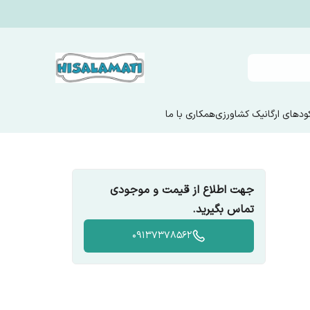
ودهای ارگانیک کشاورزی
همکاری با ما
جهت اطلاع از قیمت و موجودی
تماس بگیرید.
09137378562