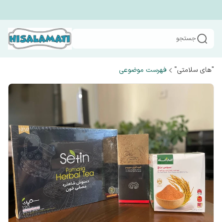
جستجو
"های سلامتی"
فهرست موضوعی