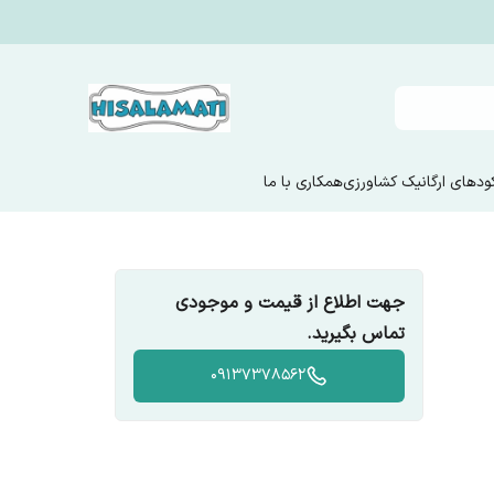
ودهای ارگانیک کشاورزی
همکاری با ما
جهت اطلاع از قیمت و موجودی
تماس بگیرید.
09137378562