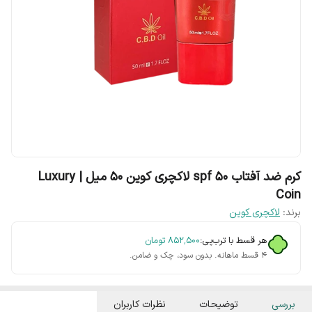
کرم ضد آفتاب spf 5۰ لاکچری کوین 50 میل | Luxury
Coin
برند:
لاکچری کوین
هر قسط با ترب‌پی:
۸۵۲٬۵۰۰
تومان
۴ قسط ماهانه. بدون سود، چک و ضامن.
بررسی
توضیحات
نظرات کاربران