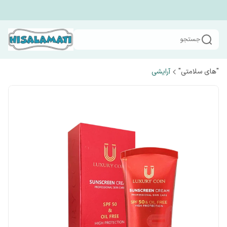
جستجو
"های سلامتی"
آرایشی