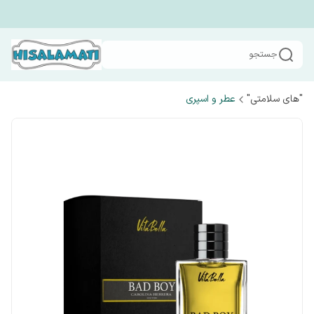
جستجو
"های سلامتی"
عطر و اسپری