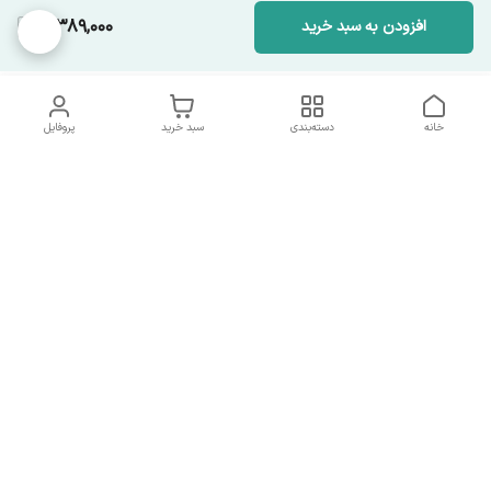
4,389,000
افزودن به سبد خرید
خانه
دسته‌بندی
سبد خرید
پروفایل
دسترسی سریع
تماس با ما
همه چیز در مورد ما
همکاری با ما
شماره تماس
09137378562