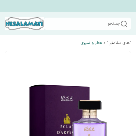
جستجو
"های سلامتی"
عطر و اسپری