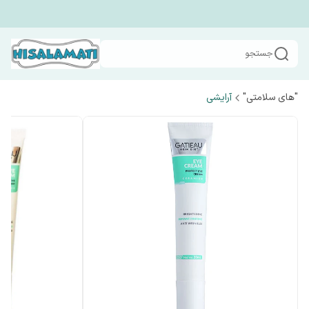
جستجو
"های سلامتی"
آرایشی