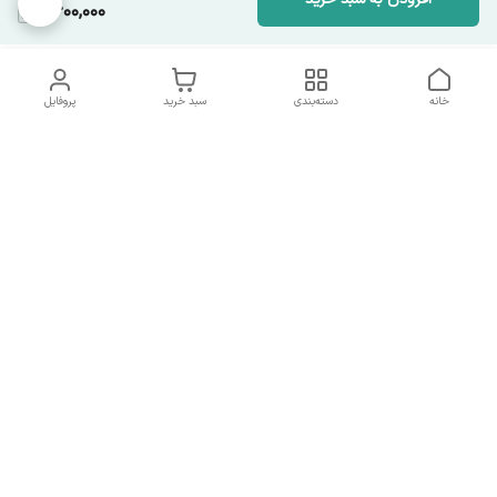
2,600,000
خانه
دسته‌بندی
سبد خرید
پروفایل
دسترسی سریع
تماس با ما
همه چیز در مورد ما
همکاری با ما
شماره تماس
09137378562
آدرس ایمیل
hamed.mobasheri67@gmail.com