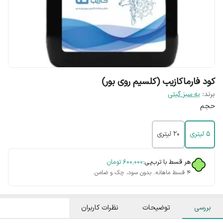
کود فارماکازیب (کلسیم روی بور)
برند:
به سبز گیتی
حجم
۵ لیتری
۲۰ لیتری
هر قسط با ترب‌پی:
۶۰۰٬۰۰۰
تومان
۴ قسط ماهانه. بدون سود، چک و ضامن.
بررسی
توضیحات
نظرات کاربران