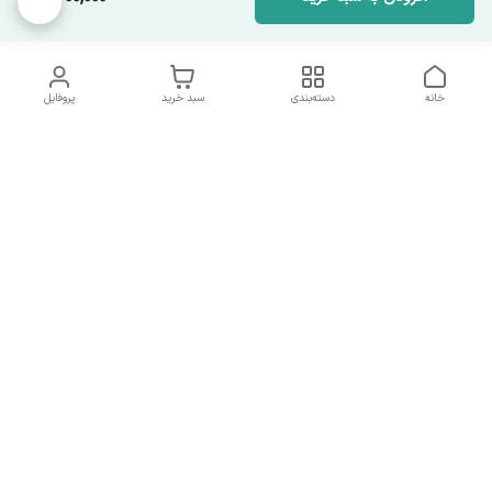
خانه
دسته‌بندی
سبد خرید
پروفایل
دسترسی سریع
تماس با ما
همه چیز در مورد ما
همکاری با ما
شماره تماس
09137378562
آدرس ایمیل
hamed.mobasheri67@gmail.com