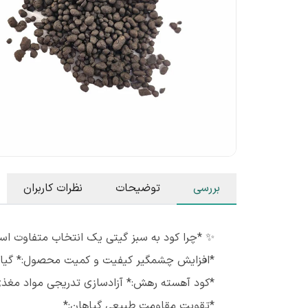
بررسی
توضیحات
نظرات کاربران
✨ *چرا کود به سبز گیتی یک انتخاب متفاوت ا
*افزایش چشمگیر کیفیت و کمیت محصول:* گیاهان س
*کود آهسته‌ رهش:* آزادسازی تدریجی مواد مغذی
*تقویت مقاومت طبیعی گیاهان:*