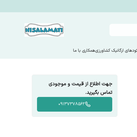
ودهای ارگانیک کشاورزی
همکاری با ما
جهت اطلاع از قیمت و موجودی
تماس بگیرید.
09137378562