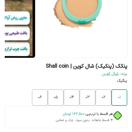
پنکک (پنکیک) شال کوین | Shall coin
برند:
شال کوین
پنگیک
۰۶
۰۵
۰۴
۰۳
۰۲
۰۱
هر قسط با ترب‌پی:
۱۶۲٬۵۰۰
تومان
۴ قسط ماهانه. بدون سود، چک و ضامن.