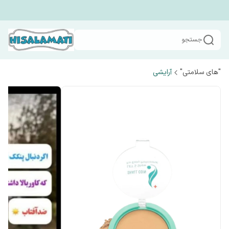
جستجو
"های سلامتی"
آرایشی