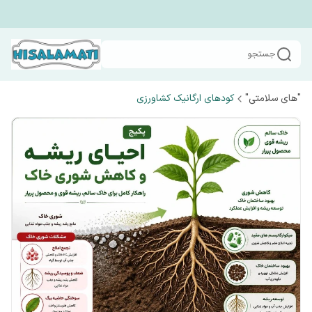
جستجو
"های سلامتی"
کودهای ارگانیک کشاورزی