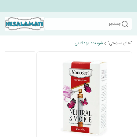
جستجو
"های سلامتی"
شوینده بهداشتی