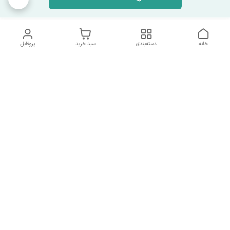
خانه
دسته‌بندی
سبد خرید
پروفایل
دسترسی سریع
تماس با ما
همه چیز در مورد ما
همکاری با ما
شماره تماس
09137378562
آدرس ایمیل
hamed.mobasheri67@gmail.com