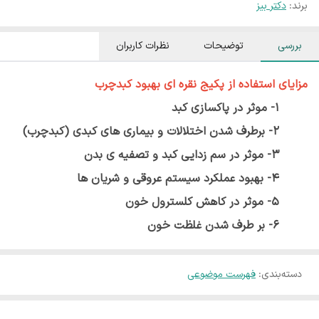
برند:
دکتر بیز
بررسی
توضیحات
نظرات کاربران
مزایای استفاده از
پکیج نقره ای بهبود کبدچرب
1- موثر در پاکسازی کبد
2- برطرف شدن اختلالات و بیماری های کبدی (کبدچرب)
3- موثر در سم زدایی کبد و تصفیه ی بدن
4- بهبود عملکرد سیستم عروقی و شریان ها
5- موثر در کاهش کلسترول خون
6- بر طرف شدن غلظت خون
دسته‌بندی
:
فهرست موضوعی