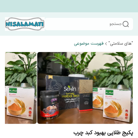
جستجو
"های سلامتی"
فهرست موضوعی
پکیج طلایی بهبود کبد چرب