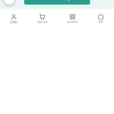
خانه
دسته‌بندی
سبد خرید
پروفایل
دسترسی سریع
تماس با ما
همه چیز در مورد ما
همکاری با ما
شماره تماس
09137378562
آدرس ایمیل
hamed.mobasheri67@gmail.com