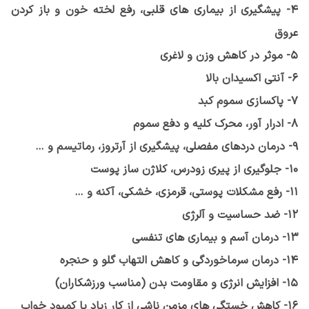
4- پیشگیری از بیماری های قلبی، رفع لخته خون و باز کردن
عروق
5- موثر در کاهش وزن و لاغری
6- آنتی اکسیدان بالا
7- پاکسازی سموم کبد
8- ادرار آور، محرک کلیه و دفع سموم
9- درمان دردهای مفصلی، پیشگیری از آرتروز، رماتیسم و …
10- جلوگیری از پیری زودرس، کلاژن ساز پوست
11- رفع مشکلات پوستی، قرمزی، خشکی، آکنه و …
12- ضد حساسیت و آلرژی
13- درمان آسم و بیماری های تنفسی
14- درمان سرماخوردگی و کاهش التهاب گلو و حنجره
15- افزایش انرژی و مقاومت بدن (مناسب ورزشکاران)
16- کاهش خستگی های مزمن ناشی از کار زیاد یا کمبود خواب