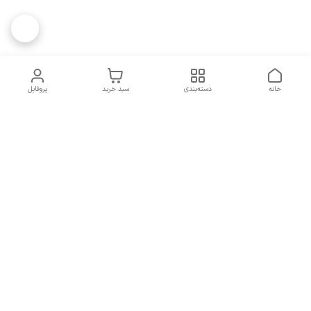
خانه
دسته‌بندی
سبد خرید
پروفایل
دسترسی سریع
تماس با ما
همه چیز در مورد ما
همکاری با ما
شماره تماس
09137378562