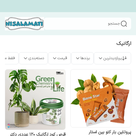
جستجو
ارگانیک
پربازدیدترین
برندها
قیمت
دسته‌بندی
فقط محص
پروتئین بار کتو بین استار
قرص کود ارگانیک 120 عددی دکتر