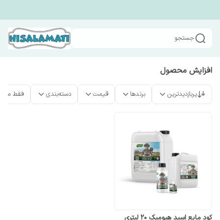
جستجو
افزایش محصول
پربازدیدترین
برندها
قیمت
دسته‌بندی
فقط محص
کود مایع اسید هیومیک ۲۰ لیتری