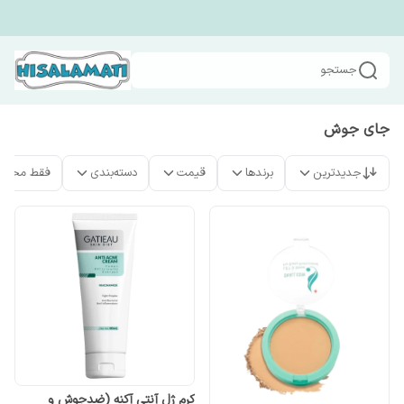
جستجو
جای جوش
جدیدترین
برندها
قیمت
دسته‌بندی
فقط محصو
کرم ژل آنتی آکنه (ضدجوش و