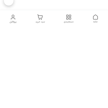
خانه
دسته‌بندی
سبد خرید
پروفایل
دسترسی سریع
تماس با ما
همه چیز در مورد ما
همکاری با ما
شماره تماس
09137378562
آدرس ایمیل
hamed.mobasheri67@gmail.com