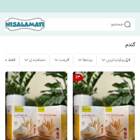
جستجو
گندم
پربازدیدترین
برندها
قیمت
دسته‌بندی
فقط محص
%
3