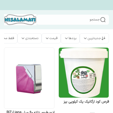
جستجو
جدیدترین
برندها
قیمت
دسته‌بندی
فقط محصو
قرص کود ارگانیک یک کیلویی بیز
ادوپرفیوم زنانه ۶۰ میل BIZ-Liana