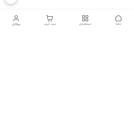
خانه
دسته‌بندی
سبد خرید
پروفایل
دسترسی سریع
تماس با ما
همه چیز در مورد ما
همکاری با ما
شماره تماس
09137378562
آدرس ایمیل
hamed.mobasheri67@gmail.com