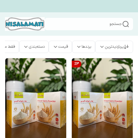
جستجو
پربازدیدترین
برندها
قیمت
دسته‌بندی
فقط محص
%
3