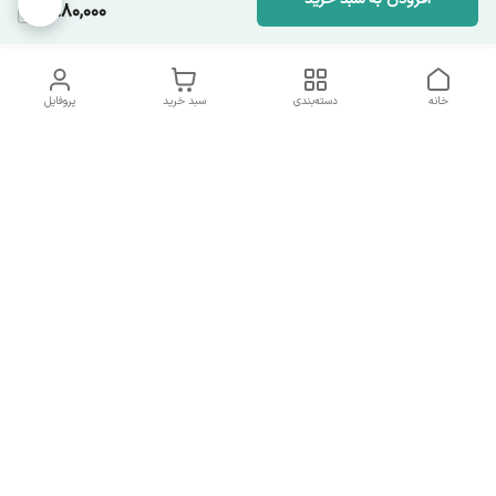
1,880,000
خانه
دسته‌بندی
سبد خرید
پروفایل
دسترسی سریع
تماس با ما
همه چیز در مورد ما
همکاری با ما
شماره تماس
09137378562
آدرس ایمیل
hamed.mobasheri67@gmail.com