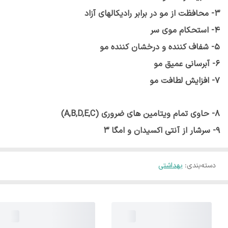
3- محافظت از مو در برابر رادیکالهای آزاد
4- استحکام موی سر
5- شفاف کننده و درخشان کننده مو
6- آبرسانی عمیق مو
7- افزایش لطافت مو
8- حاوی تمام ویتامین های ضروری (A,B,D,E,C)
9- سرشار از آنتی اکسیدان و امگا 3
دسته‌بندی
:
بهداشتی