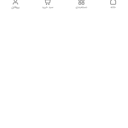
خانه
دسته‌بندی
سبد خرید
پروفایل
دسترسی سریع
تماس با ما
همه چیز در مورد ما
همکاری با ما
شماره تماس
09137378562
آدرس ایمیل
hamed.mobasheri67@gmail.com