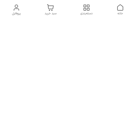
خانه
دسته‌بندی
سبد خرید
پروفایل
دسترسی سریع
تماس با ما
همه چیز در مورد ما
همکاری با ما
شماره تماس
09137378562
آدرس ایمیل
hamed.mobasheri67@gmail.com