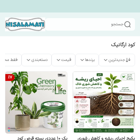
جستجو
کود ارگانیک
جدیدترین
برندها
قیمت
دسته‌بندی
فقط محصو
%
7
پکیج احیای ریشه و کاهش شوری
پک 10 عددی بسته قرص کود