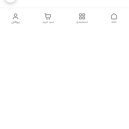
خانه
دسته‌بندی
سبد خرید
پروفایل
دسترسی سریع
تماس با ما
همه چیز در مورد ما
همکاری با ما
شماره تماس
09137378562
آدرس ایمیل
hamed.mobasheri67@gmail.com