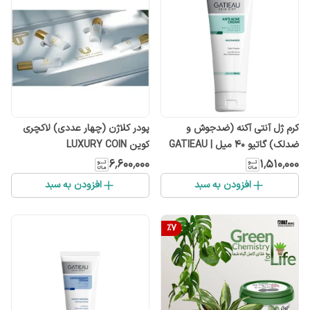
کرم ژل آنتی آکنه (ضدجوش و
پودر کلاژن (چهار عددی) لاکچری
ضدلک) گاتیو 40 میل | GATIEAU
کوین LUXURY COIN
۶٬۶۰۰٬۰۰۰
۱٬۵۱۰٬۰۰۰
افزودن به سبد
افزودن به سبد
%
7