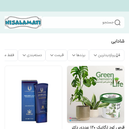
جستجو
شادابی
پربازدیدترین
برندها
قیمت
دسته‌بندی
فقط محص
قرص کود ارگانیک 120 عددی دکتر